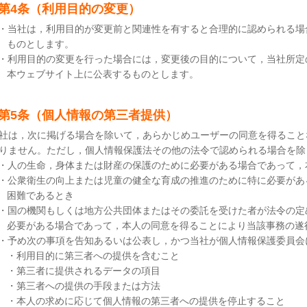
第4条（利用目的の変更）
・当社は，利用目的が変更前と関連性を有すると合理的に認められる場
ものとします。
・利用目的の変更を行った場合には，変更後の目的について，当社所定
本ウェブサイト上に公表するものとします。
第5条（個人情報の第三者提供）
社は，次に掲げる場合を除いて，あらかじめユーザーの同意を得ること
りません。ただし，個人情報保護法その他の法令で認められる場合を除
・人の生命，身体または財産の保護のために必要がある場合であって，
・公衆衛生の向上または児童の健全な育成の推進のために特に必要があ
困難であるとき
・国の機関もしくは地方公共団体またはその委託を受けた者が法令の定
必要がある場合であって，本人の同意を得ることにより当該事務の遂
・予め次の事項を告知あるいは公表し，かつ当社が個人情報保護委員会
・利用目的に第三者への提供を含むこと
・第三者に提供されるデータの項目
・第三者への提供の手段または方法
・本人の求めに応じて個人情報の第三者への提供を停止すること