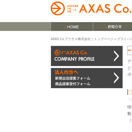
AXAS Co.アクサス株式会社｜トップページ
>
プライバ
ア
と
ポ
「
情
貌
（