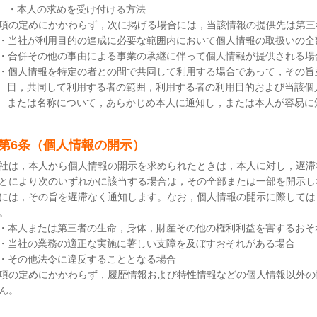
・本人の求めを受け付ける方法
項の定めにかかわらず，次に掲げる場合には，当該情報の提供先は第三
・当社が利用目的の達成に必要な範囲内において個人情報の取扱いの全
・合併その他の事由による事業の承継に伴って個人情報が提供される場
・個人情報を特定の者との間で共同して利用する場合であって，その旨
目，共同して利用する者の範囲，利用する者の利用目的および当該個
または名称について，あらかじめ本人に通知し，または本人が容易に
第6条（個人情報の開示）
社は，本人から個人情報の開示を求められたときは，本人に対し，遅滞
とにより次のいずれかに該当する場合は，その全部または一部を開示し
には，その旨を遅滞なく通知します。なお，個人情報の開示に際しては，
。
・本人または第三者の生命，身体，財産その他の権利利益を害するおそ
・当社の業務の適正な実施に著しい支障を及ぼすおそれがある場合
・その他法令に違反することとなる場合
項の定めにかかわらず，履歴情報および特性情報などの個人情報以外の
ん。