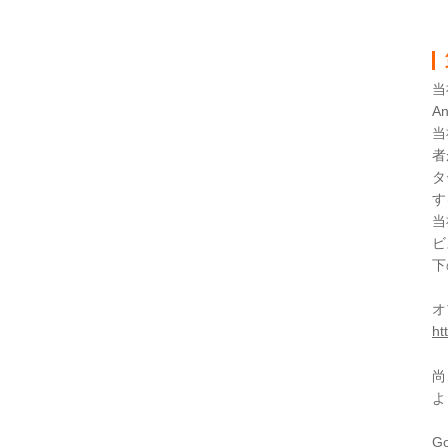
当
A
当
者
タ
す
当
ビ
下
オ
ht
尚
よ
G